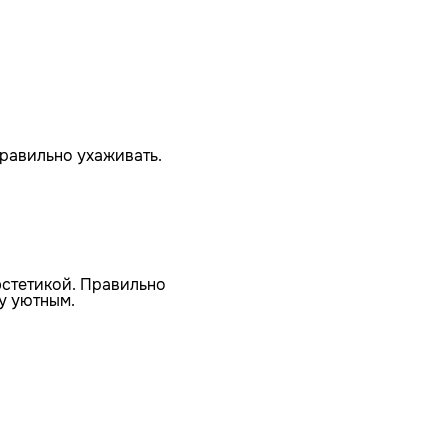
 правильно ухаживать.
эстетикой. Правильно
му уютным.