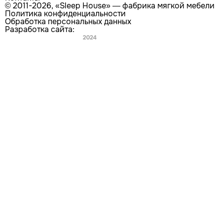
© 2011-2026, «Sleep House» — фабрика мягкой мебели
Политика конфиденциальности
Обработка персональных данных
Разработка сайта:
Главная
Каталог
Поиск
Покупателям
Контакты
Мы используем
cookie-файлы
с целью персонализации
сервисов и улучшения работы сайта. Продолжая
использовать данный сайт, вы соглашаетесь с
использованием нами cookie-файлов.
ХОРОШО