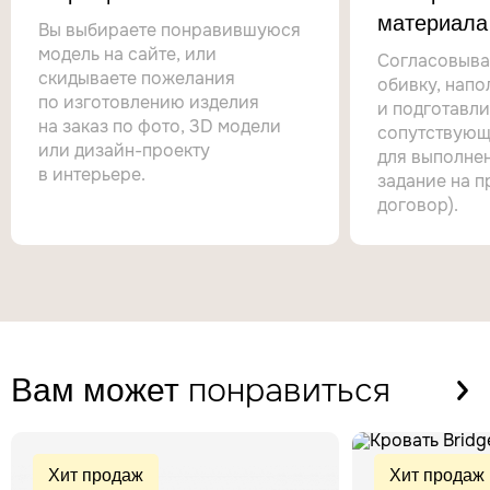
материала
Вы выбираете понравившуюся
модель на сайте, или
Согласовыва
скидываете пожелания
обивку, напо
по изготовлению изделия
и подготавл
на заказ по фото, 3D модели
сопутствующ
или дизайн-проекту
для выполнен
в интерьере.
задание на п
договор).
понравиться
Вам может
Хит продаж
Хит продаж