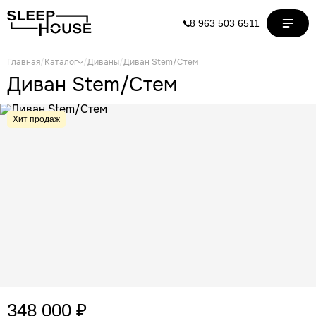
8 963 503 6511
Главная
/
Каталог
/
Диваны
/
Диван Stem/Стем
Диван Stem/Стем
Хит продаж
348 000 ₽