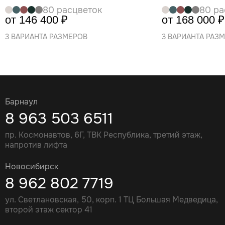
80 расцветок
80 ра
от 146 400 ₽
от 168 000 ₽
3 ВАРИАНТА РАЗМЕРОВ
3 ВАРИАНТА РАЗ
Барнаул
8 963 503 6511
пр. Космонавтов, 6Г, ТВК Республика, третий этаж,
напротив лифта
Новосибирск
8 962 802 7719
ул. Светлановская, 50, корп. 1 ТЦ Большая Медведица,
второй этаж сектор 41