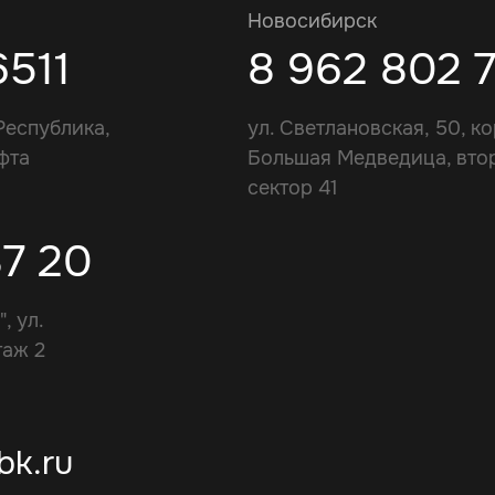
Новосибирск
6511
8 962 802 
Республика,
ул. Светлановская, 50, ко
фта
Большая Медведица, вто
сектор 41
87 20
, ул.
таж 2
bk.ru