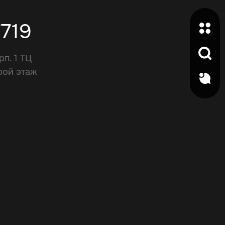
7719
рп. 1 ТЦ
рой этаж