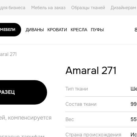
для бизнеса
Мебель на заказ
Образцы тканей
Дизайнерам
ты
 МЕБЕЛИ
ДИВАНЫ
КРОВАТИ
КРЕСЛА
ПУФЫ
АКСЕССУАРЫ
ral 271
Amaral 271
Тип ткани
Ше
РАЗЕЦ
Состав ткани
99
ей, компенсируется
Вес
55
Страна происхождения
Ис