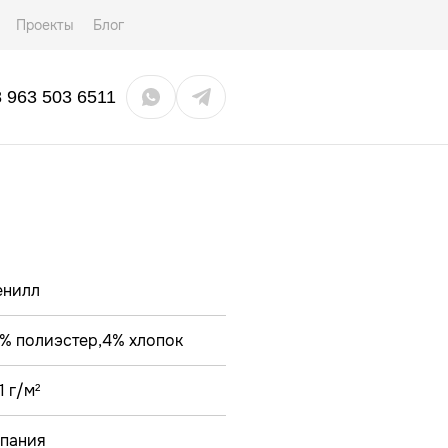
Проекты
Блог
8 963 503 6511
нилл
% полиэстер,4% хлопок
1 г/м²
пания