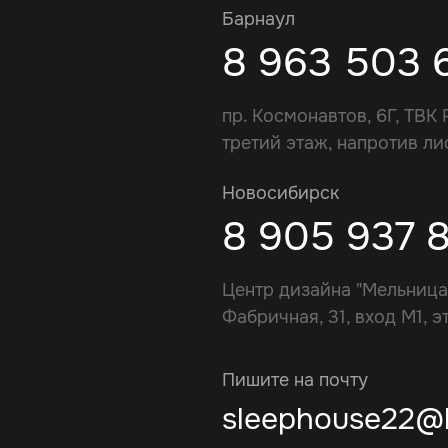
Барнаул
8 963 503 
пр. Космонавтов, 6Г, ТВК 
третий этаж, напротив ли
Новосибирск
8 905 937 
Центр дизайна "Мельница"
Фабричная, 31, вход М1, э
Пишите на почту
sleephouse22@