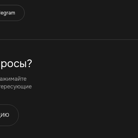
legram
просы?
нажимайте
нтересующие
ЦИЮ