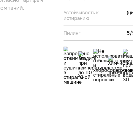
огласно тарифам
компаний.
Устойчивость к
(ц
истиранию
Пилинг
5/