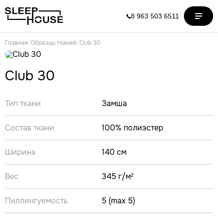
8 963 503 6511
Главная
/
Образцы тканей
/
Club 30
Club 30
Тип ткани
Замша
Состав ткани
100% полиэстер
Ширина
140 см
Вес
345 г/м²
Пиллингуемость
5 (max 5)