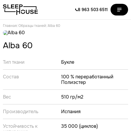
8 963 503 6511
Главная
/
Образцы тканей
/
Alba 60
Alba 60
Тип ткани
Букле
Состав
100 % переработанный
Полиэстер
Вес
510 гр/м2
Производитель
Испания
Устойчивость к
35 000 (циклов)