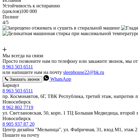
Испания
Устойчивость к истиранию
(циклов)100 000
Пилинг
4/5
Мы всегда на связи
Просто позвоните нам по телефону или закажите звонок, мы о
8 963 503 6511
или напишите нам на почту
sleephouse22@bk.ru
WhatsApp
Заказать звонок
Барнаул
8 963 503 6511
пр. Космонавтов, 6Г, ТВК Республика, третий этаж, напротив 
Новосибирск
8 962 802 7719
ул. Светлановская, 50, корп. 1 ТЦ Большая Медведица, второй 
Новосибирск
8 905 937 87 20
Центр дизайна "Мельница", ул. Фабричная, 31, вход М1, этаж 2
Пишите на почту