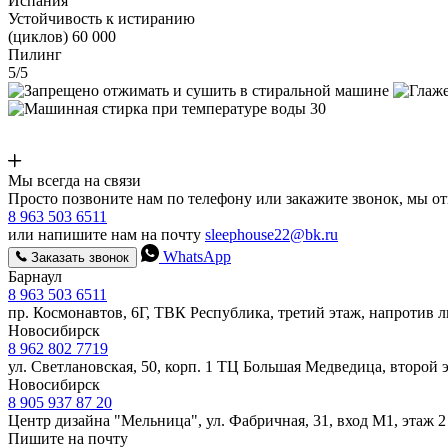
Испания
Устойчивость к истиранию
(циклов) 60 000
Пилинг
5/5
Мы всегда на связи
Просто позвоните нам по телефону или закажите звонок, мы о
8 963 503 6511
или напишите нам на почту
sleephouse22@bk.ru
WhatsApp
Заказать звонок
Барнаул
8 963 503 6511
пр. Космонавтов, 6Г, ТВК Республика, третий этаж, напротив 
Новосибирск
8 962 802 7719
ул. Светлановская, 50, корп. 1 ТЦ Большая Медведица, второй 
Новосибирск
8 905 937 87 20
Центр дизайна "Мельница", ул. Фабричная, 31, вход М1, этаж 2
Пишите на почту