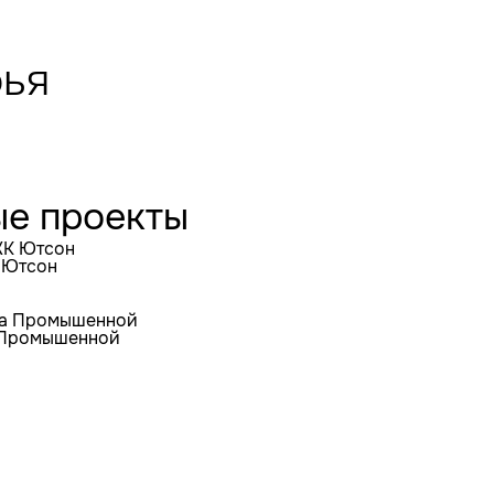
ья
ые проекты
 Ютсон
а Промышенной