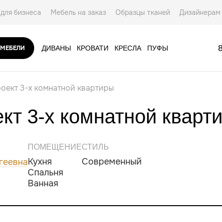
для бизнеса
Мебель на заказ
Образцы тканей
Дизайнерам
ты
 МЕБЕЛИ
ДИВАНЫ
КРОВАТИ
КРЕСЛА
ПУФЫ
АКСЕССУАРЫ
оект 3-х комнатной квартиры
кт 3-х комнатной кварт
ПОМЕЩЕНИЕ
СТИЛЬ
Кухня
Современный
геевна
Спальня
Ванная