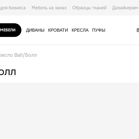
для бизнеса
Мебель на заказ
Образцы тканей
Дизайнерам
ты
 МЕБЕЛИ
ДИВАНЫ
КРОВАТИ
КРЕСЛА
ПУФЫ
АКСЕССУАРЫ
ресло Ball/Болл
олл