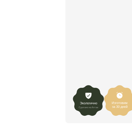
Изготовим
Экологично
за 30 дней
Сделано на Алтае