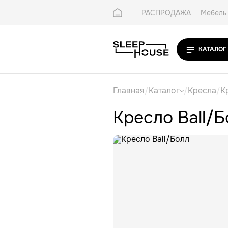
РАСПРОДАЖА
Мебель 
Покупателям
Контак
КАТАЛОГ
Главная
/
Каталог
/
Кресла
/
К
Кресло Ball/Б