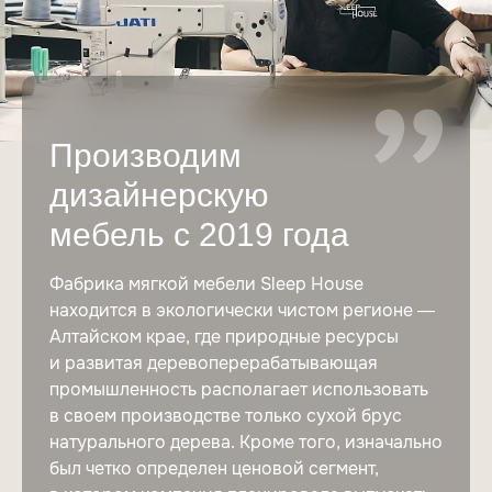
Производим
дизайнерскую
мебель
с 2019 года
Фабрика мягкой мебели Sleep House
находится в экологически чистом регионе —
Алтайском крае, где природные ресурсы
и развитая деревоперерабатывающая
промышленность располагает использовать
в своем производстве только сухой брус
натурального дерева. Кроме того, изначально
был четко определен ценовой сегмент,