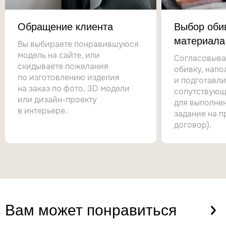
Обращение клиента
Выбор оби
материала
Вы выбираете понравившуюся
модель на сайте, или
Согласовыва
скидываете пожелания
обивку, напо
по изготовлению изделия
и подготавл
на заказ по фото, 3D модели
сопутствующ
или дизайн-проекту
для выполнен
в интерьере.
задание на п
договор).
Вам может
понравиться