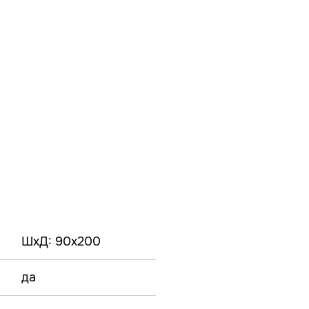
ШxД: 90x200
да