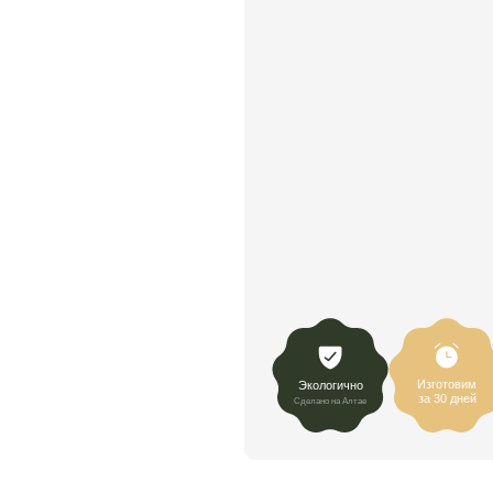
Изготовим
Экологично
за 30 дней
Сделано на Алтае