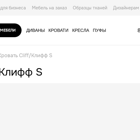
для бизнеса
Мебель на заказ
Образцы тканей
Дизайнерам
ты
 МЕБЕЛИ
ДИВАНЫ
КРОВАТИ
КРЕСЛА
ПУФЫ
АКСЕССУАРЫ
Кровать Cliff/Клифф S
/Клифф S