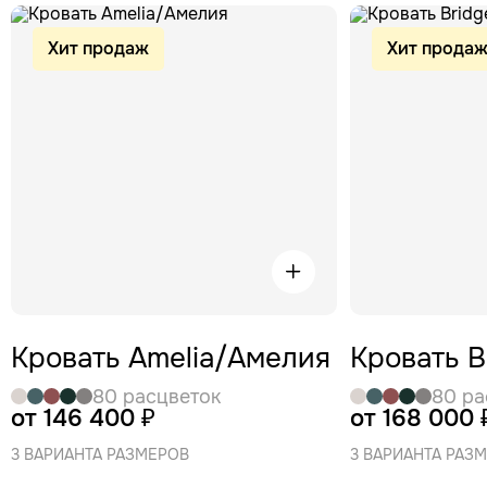
Хит продаж
Хит прода
Кровать Amelia/Амелия
Кровать 
80 расцветок
80 ра
от 146 400 ₽
от 168 000 
3 ВАРИАНТА РАЗМЕРОВ
3 ВАРИАНТА РАЗ