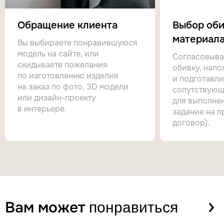
Обращение клиента
Выбор оби
материала
Вы выбираете понравившуюся
модель на сайте, или
Согласовыва
скидываете пожелания
обивку, напо
по изготовлению изделия
и подготавл
на заказ по фото, 3D модели
сопутствующ
или дизайн-проекту
для выполнен
в интерьере.
задание на п
договор).
Вам может
понравиться