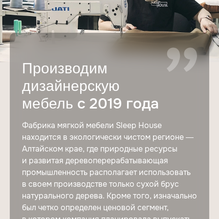
Производим
дизайнерскую
с 2019 года
мебель
Фабрика мягкой мебели Sleep House
находится в экологически чистом регионе —
Алтайском крае, где природные ресурсы
и развитая деревоперерабатывающая
промышленность располагает использовать
в своем производстве только сухой брус
натурального дерева. Кроме того, изначально
был четко определен ценовой сегмент,