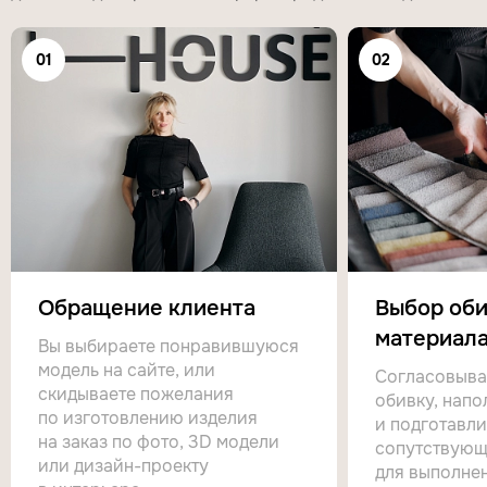
01
02
Обращение клиента
Выбор оби
материала
Вы выбираете понравившуюся
модель на сайте, или
Согласовыва
скидываете пожелания
обивку, напо
по изготовлению изделия
и подготавл
на заказ по фото, 3D модели
сопутствующ
или дизайн-проекту
для выполнен