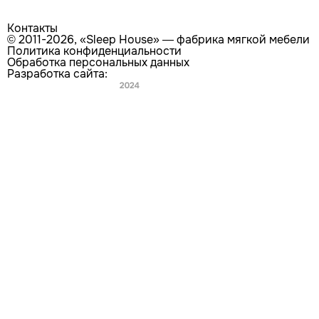
Контакты
© 2011-2026, «Sleep House» — фабрика мягкой мебели
Политика конфиденциальности
Обработка персональных данных
Разработка сайта:
Главная
Каталог
Поиск
Покупателям
Контакты
Мы используем
cookie-файлы
с целью персонализации
сервисов и улучшения работы сайта. Продолжая
использовать данный сайт, вы соглашаетесь с
использованием нами cookie-файлов.