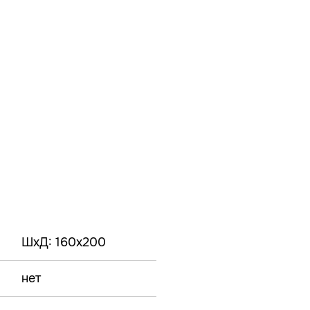
ШxД: 160x200
нет