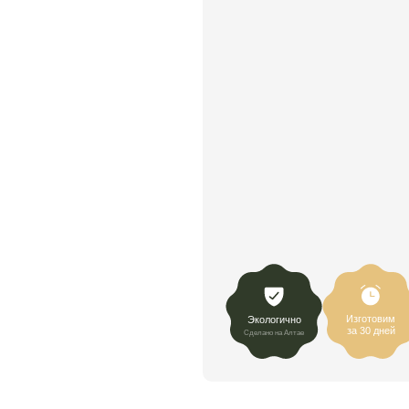
Изготовим
Экологично
за 30 дней
Сделано на Алтае