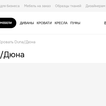
для бизнеса
Мебель на заказ
Образцы тканей
Дизайнерам
ты
 МЕБЕЛИ
ДИВАНЫ
КРОВАТИ
КРЕСЛА
ПУФЫ
АКСЕССУАРЫ
Кровать Duna/Дюна
a/Дюна