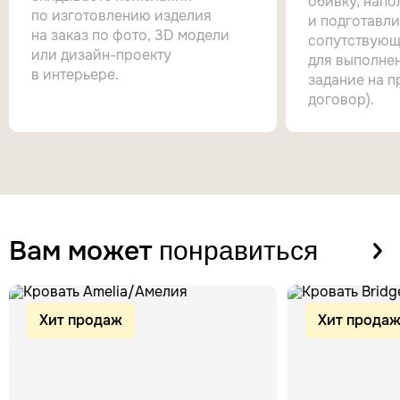
обивку, напо
по изготовлению изделия
и подготавл
на заказ по фото, 3D модели
сопутствующ
или дизайн-проекту
для выполнен
в интерьере.
задание на п
договор).
Вам может
понравиться
Хит продаж
Хит прода