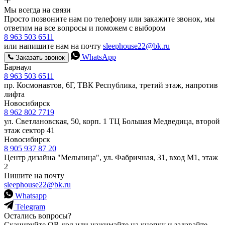
Мы всегда на связи
Просто позвоните нам по телефону или закажите звонок, мы
ответим на все вопросы и поможем с выбором
8 963 503 6511
или напишите нам на почту
sleephouse22@bk.ru
WhatsApp
Заказать звонок
Барнаул
8 963 503 6511
пр. Космонавтов, 6Г, ТВК Республика, третий этаж, напротив
лифта
Новосибирск
8 962 802 7719
ул. Светлановская, 50, корп. 1 ТЦ Большая Медведица, второй
этаж сектор 41
Новосибирск
8 905 937 87 20
Центр дизайна "Мельница", ул. Фабричная, 31, вход М1, этаж
2
Пишите на почту
sleephouse22@bk.ru
Whatsapp
Telegram
Остались вопросы?
Сканируйте QR-код или нажимайте на кнопку и задавайте