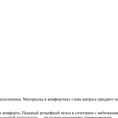
исполнении. Материалы в комфортных слоях матраса придают ем
и комфорта. Пышный рельефный чехол в сочетании с мебельным
о особой технологии — не нужно ежесезонно переворачивать.