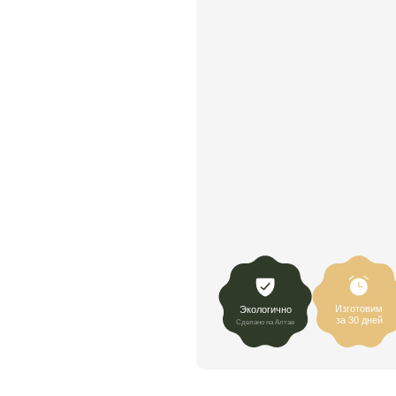
Изготовим
Экологично
за 30 дней
Сделано на Алтае