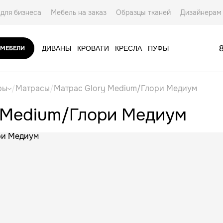
для бизнеса
Мебель на заказ
Образцы тканей
Дизайнерам
ты
 МЕБЕЛИ
ДИВАНЫ
КРОВАТИ
КРЕСЛА
ПУФЫ
АКСЕССУАРЫ
ры
/
Матрасы
/
Матрас Glory Medium/Глори Медиум
 Medium/Глори Медиум