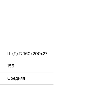
ШxДxГ: 160x200x27
155
Средняя